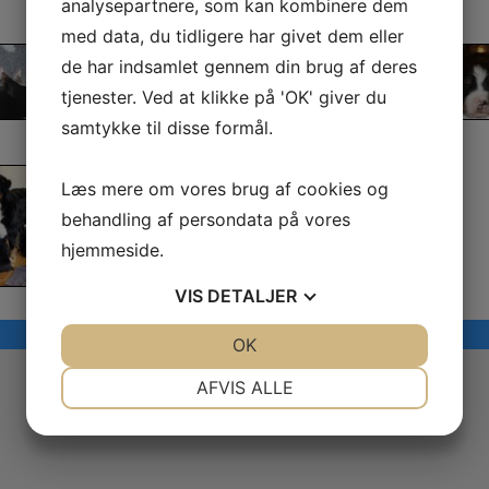
analysepartnere, som kan kombinere dem
med data, du tidligere har givet dem eller
de har indsamlet gennem din brug af deres
tjenester. Ved at klikke på 'OK' giver du
samtykke til disse formål.
Læs mere om vores brug af cookies og
behandling af persondata på vores
hjemmeside.
VIS
DETALJER
JA
NEJ
OK
JA
NEJ
NØDVENDIGE
PRÆFERENCER
AFVIS ALLE
JA
NEJ
JA
NEJ
MARKETING
STATISTIK