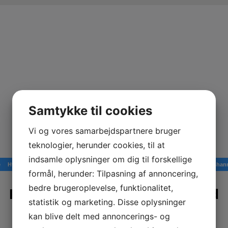
Samtykke til cookies
Vi og vores samarbejdspartnere bruger
teknologier, herunder cookies, til at
indsamle oplysninger om dig til forskellige
e
Hvalpeplaner
Opdræt / Etik
Afkom
Kuld / Sundhed
Udstillinger
Avlshan
formål, herunder: Tilpasning af annoncering,
bedre brugeroplevelse, funktionalitet,
Kennel Amazing Tiklo's M-kuld
statistik og marketing. Disse oplysninger
født 25. december 2021
kan blive delt med annoncerings- og
Billedegalleri de første 8 uger